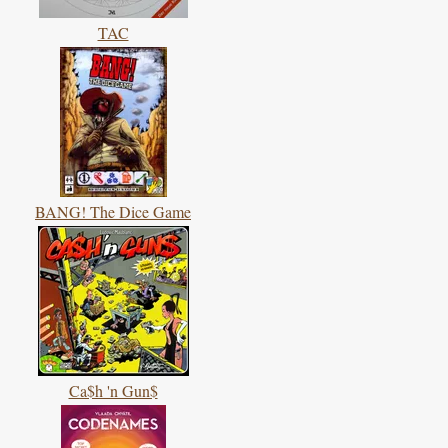
TAC
BANG! The Dice Game
Ca$h 'n Gun$