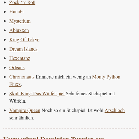
Zock ‘n’ Roll
Hanabi
Mysterium
Abluxxen
King Of Tokyo
Dream Islands
Hexentanz
Orleans
Chrononauts
Erinnerte mich ein wenig an
Monty Python
Fluxx
.
Skull King: Das Würfelspiel
Sehr feines Stichspiel mit
Würfeln.
Vampire Queen
Noch so ein Stichspiel. Ist wohl
Arschloch
sehr ähnlich.