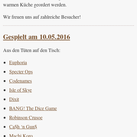
warmen Küche geordert werden.
Wir freuen uns auf zahlreiche Besucher!
Gespielt am 10.05.2016
Aus den Tüten auf den Tisch:
Euphoria
Specter Ops
Codenames
Isle of Skye
Dixit
BANG! The Dice Game
Robinson Crusoe
Ca$h ‘n Gun$
Machi Koro