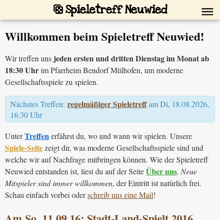
Spieletreff Neuwied
Willkommen beim Spieletreff Neuwied!
jeden ersten und dritten Dienstag im Monat ab
Wir treffen uns
18:30 Uhr
im Pfarrheim Bendorf Mülhofen, um moderne
Gesellschaftsspiele zu spielen.
regelmäßiger Spieletreff
Nächstes Treffen:
am Di, 18.08.2026,
16:30 Uhr
Treffen
Unter
erfährst du, wo und wann wir spielen. Unsere
Spiele-Seite
zeigt dir, was moderne Gesellschaftsspiele sind und
welche wir auf Nachfrage mitbringen können. Wie der Spieletreff
Über uns
Neuwied entstanden ist, liest du auf der Seite
.
Neue
Mitspieler sind immer willkommen
, der Eintritt ist natürlich frei.
Schau einfach vorbei oder
schreib uns eine Mail
!
Am So. 11.09.16: Stadt-Land-Spielt 2016