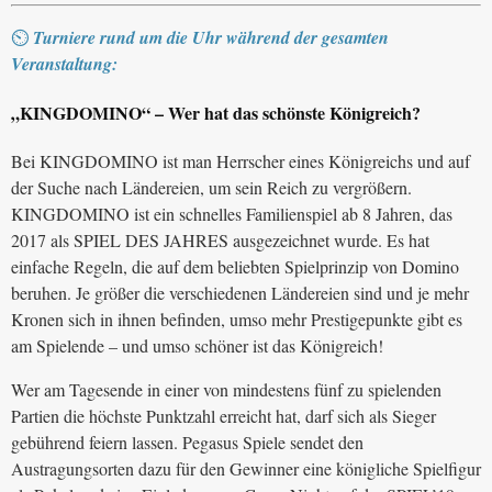
⏲️
Turniere rund um die Uhr während der gesamten
Veranstaltung:
„KINGDOMINO“ – Wer hat das schönste Königreich?
Bei KINGDOMINO ist man Herrscher eines Königreichs und auf
der Suche nach Ländereien, um sein Reich zu vergrößern.
KINGDOMINO ist ein schnelles Familienspiel ab 8 Jahren, das
2017 als SPIEL DES JAHRES ausgezeichnet wurde. Es hat
einfache Regeln, die auf dem beliebten Spielprinzip von Domino
beruhen. Je größer die verschiedenen Ländereien sind und je mehr
Kronen sich in ihnen befinden, umso mehr Prestigepunkte gibt es
am Spielende – und umso schöner ist das Königreich!
Wer am Tagesende in einer von mindestens fünf zu spielenden
Partien die höchste Punktzahl erreicht hat, darf sich als Sieger
gebührend feiern lassen. Pegasus Spiele sendet den
Austragungsorten dazu für den Gewinner eine königliche Spielfigur