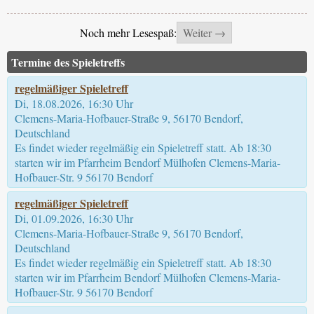
Noch mehr Lesespaß:
Weiter →
Termine des Spieletreffs
regelmäßiger Spieletreff
Di, 18.08.2026, 16:30 Uhr
Clemens-Maria-Hofbauer-Straße 9, 56170 Bendorf,
Deutschland
Es findet wieder regelmäßig ein Spieletreff statt. Ab 18:30
starten wir im Pfarrheim Bendorf Mülhofen Clemens-Maria-
Hofbauer-Str. 9 56170 Bendorf
regelmäßiger Spieletreff
Di, 01.09.2026, 16:30 Uhr
Clemens-Maria-Hofbauer-Straße 9, 56170 Bendorf,
Deutschland
Es findet wieder regelmäßig ein Spieletreff statt. Ab 18:30
starten wir im Pfarrheim Bendorf Mülhofen Clemens-Maria-
Hofbauer-Str. 9 56170 Bendorf