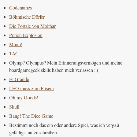
Codenames
Böhmische Dörfer
Die Portale von Molthar
Potion Explosion
Mmm!
TAC
Olymp? Olympus? Mein Erinnerungsvermögen und meine
boardgamegeek skills haben mich verlassen :-(
El Grande
LEO muss zum Friseur
Oh my Goods!
Skull
Bang! The Dice Game
Bestimmt noch das ein oder andere Spiel, was ich vergaß
gefälligst aufzuschreiben.