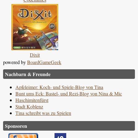
Dixit
powered by
BoardGameGeek
Nachbarn & Freunde
Apfeleimer: Koch- und Spiele-Blog von Tina
Bunt ums Eck: Bastel- und Rezi-Blog von Nina & Mic
Haschimitenfürst
Stadt Koblenz
Tina schreibt was zu Spielen
Sponsoren