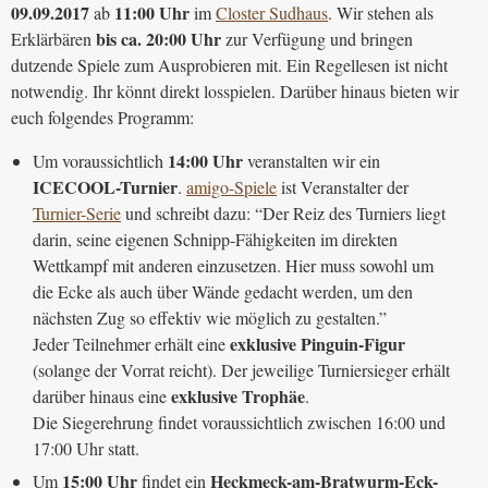
09.09.2017
11:00 Uhr
ab
im
Closter Sudhaus
. Wir stehen als
bis ca. 20:00 Uhr
Erklärbären
zur Verfügung und bringen
dutzende Spiele zum Ausprobieren mit. Ein Regellesen ist nicht
notwendig. Ihr könnt direkt losspielen. Darüber hinaus bieten wir
euch folgendes Programm:
14:00 Uhr
Um voraussichtlich
veranstalten wir ein
ICECOOL-Turnier
.
amigo-Spiele
ist Veranstalter der
Turnier-Serie
und schreibt dazu: “Der Reiz des Turniers liegt
darin, seine eigenen Schnipp-Fähigkeiten im direkten
Wettkampf mit anderen einzusetzen. Hier muss sowohl um
die Ecke als auch über Wände gedacht werden, um den
nächsten Zug so effektiv wie möglich zu gestalten.”
exklusive Pinguin-Figur
Jeder Teilnehmer erhält eine
(solange der Vorrat reicht). Der jeweilige Turniersieger erhält
exklusive Trophäe
darüber hinaus eine
.
Die Siegerehrung findet voraussichtlich zwischen 16:00 und
17:00 Uhr statt.
15:00 Uhr
Heckmeck-am-Bratwurm-Eck-
Um
findet ein