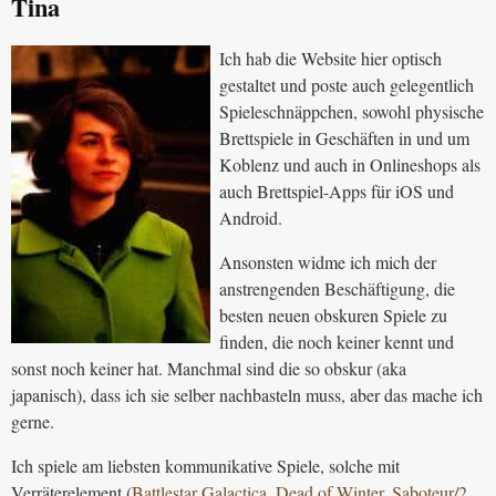
Tina
Ich hab die Website hier optisch
gestaltet und poste auch gelegentlich
Spieleschnäppchen, sowohl physische
Brettspiele in Geschäften in und um
Koblenz und auch in Onlineshops als
auch Brettspiel-Apps für iOS und
Android.
Ansonsten widme ich mich der
anstrengenden Beschäftigung, die
besten neuen obskuren Spiele zu
finden, die noch keiner kennt und
sonst noch keiner hat. Manchmal sind die so obskur (aka
japanisch), dass ich sie selber nachbasteln muss, aber das mache ich
gerne.
Ich spiele am liebsten kommunikative Spiele, solche mit
Verräterelement (
Battlestar Galactica
,
Dead of Winter
,
Saboteur/2
,