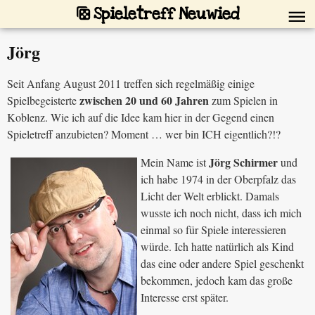
Spieletreff Neuwied
Jörg
Seit Anfang August 2011 treffen sich regelmäßig einige
zwischen 20 und 60 Jahren
Spielbegeisterte
zum Spielen in
Koblenz. Wie ich auf die Idee kam hier in der Gegend einen
Spieletreff anzubieten? Moment … wer bin ICH eigentlich?!?
Jörg Schirmer
Mein Name ist
und
ich habe 1974 in der Oberpfalz das
Licht der Welt erblickt. Damals
wusste ich noch nicht, dass ich mich
einmal so für Spiele interessieren
würde. Ich hatte natürlich als Kind
das eine oder andere Spiel geschenkt
bekommen, jedoch kam das große
Interesse erst später.