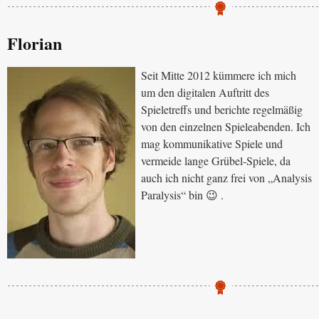
Florian
Seit Mitte 2012 kümmere ich mich
um den digitalen Auftritt des
Spieletreffs und berichte regelmäßig
von den einzelnen Spieleabenden. Ich
mag kommunikative Spiele und
vermeide lange Grübel-Spiele, da
auch ich nicht ganz frei von „Analysis
Paralysis“ bin 😉 .