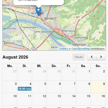
Leaflet
| ©
OpenStreetMap
contributors
August 2026
Heute
Mo.
Di.
Mi.
Do.
Fr.
Sa.
So.
27
28
29
30
31
1
2
3
4
5
6
7
8
9
18:30
regelmäßiger Spieletreff
10
11
12
13
14
15
16